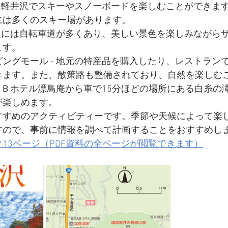
には軽井沢でスキーやスノーボードを楽しむことができま
には多くのスキー場があります。
井沢には自転車道が多くあり、美しい景色を楽しみながら
ます。
ングモール - 地元の特産品を購入したり、レストラン
きます。また、散策路も整備されており、自然を楽しむ
Ｂ＆Ｂホテル漂鳥庵から車で15分ほどの場所にある白糸の
が楽しめます。
すすめのアクティビティーです。季節や天候によって楽
すので、事前に情報を調べて計画することをおすすめし
13ベージ（PDF資料の全ページが閲覧できます）