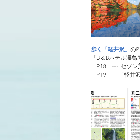
歩く「軽井沢」
のP
「B＆Bホテル漂鳥
　P18　---  
　P19　---「