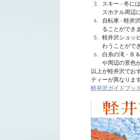
スキー - 冬
スホテル周辺
自転車 - 軽
ることができ
軽井沢ショッピ
わうことがで
白糸の滝 - 
や周辺の景色
以上が軽井沢でお
ティーが異なりま
軽井沢ガイドブック