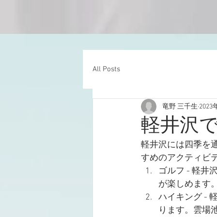
All Posts
竜野 三千生
2023
軽井沢
軽井沢には四季を
すめのアクティビ
ゴルフ - 軽
が楽しめます
ハイキング -
ります。雲場